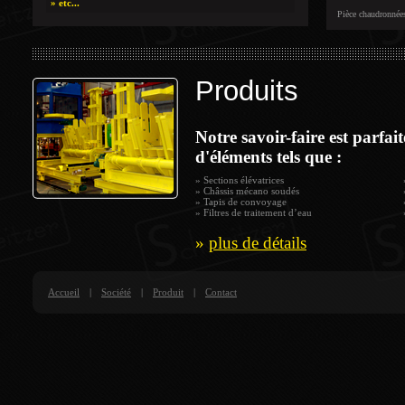
» etc...
Pièce chaudronnées
Produits
Notre savoir-faire est parfai
d'éléments tels que :
» Sections élévatrices
» Châssis mécano soudés
» Tapis de convoyage
» Filtres de traitement d’eau
»
plus de détails
Accueil
|
Société
|
Produit
|
Contact